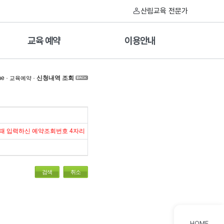
산림교육 전문가
교육 예약
이용안내
me
·
·
신청내역 조회
교육예약
 때 입력하신 예약조회번호 4자리
검색
취소
HOME