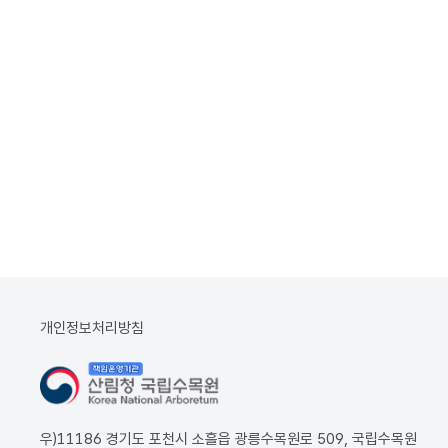
개인정보처리방침
우)11186 경기도 포천시 소흘읍 광릉수목원로 509, 국립수목원