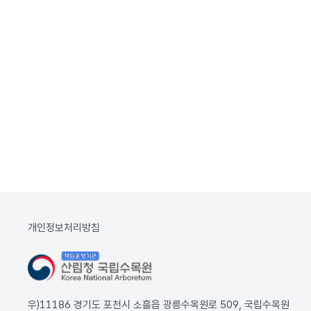
개인정보처리방침
우)11186 경기도 포천시 소흘읍 광릉수목원로 509, 국립수목원