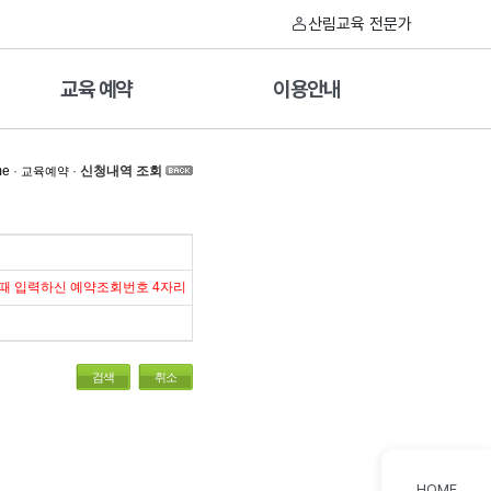
산림교육 전문가
교육 예약
이용안내
me
·
·
신청내역 조회
교육예약
 때 입력하신 예약조회번호 4자리
검색
취소
HOME