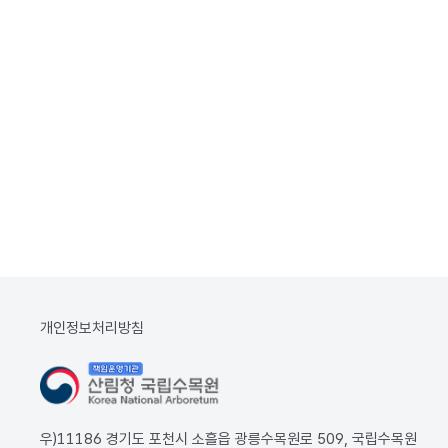
개인정보처리방침
우)11186 경기도 포천시 소흘읍 광릉수목원로 509, 국립수목원