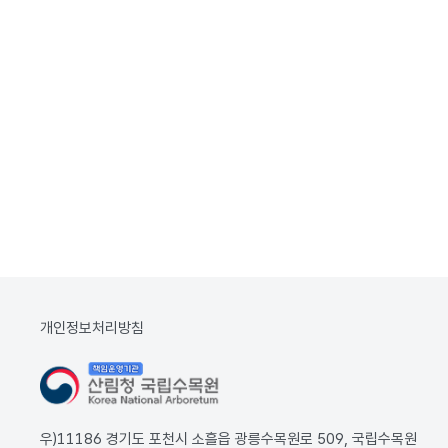
개인정보처리방침
우)11186 경기도 포천시 소흘읍 광릉수목원로 509, 국립수목원