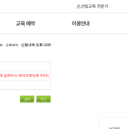
산림교육 전문가
교육 예약
이용안내
me
·
·
신청내역 조회
교육예약
 때 입력하신 예약조회번호 4자리
검색
취소
HOME