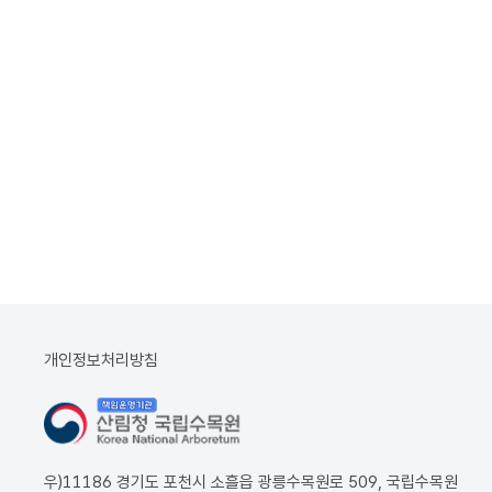
개인정보처리방침
우)11186 경기도 포천시 소흘읍 광릉수목원로 509, 국립수목원